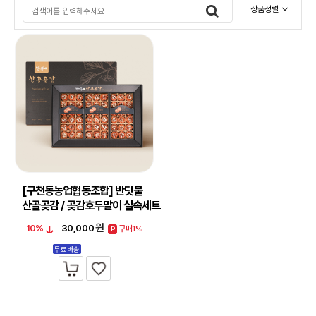
상품정렬
[구천동농업협동조합] 반딧불
산골곶감 / 곶감호두말이 실속세트
(30입/450…
원
10%
30,000
구매1%
P
무료배송