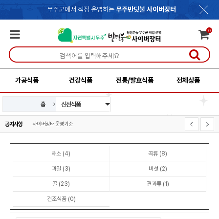
무주군에서 직접 운영하는
무주반딧불 사이버장터
0
가공식품
건강식품
전통/발효식품
전체상품
신선식품
홈
가공식품
건강식품
전통/발효식품
공지사항
사이버장터 운영기준
개인정보처리방침
채소 (4)
곡류 (8)
과일 (3)
버섯 (2)
꿀 (23)
견과류 (1)
건조식품 (0)